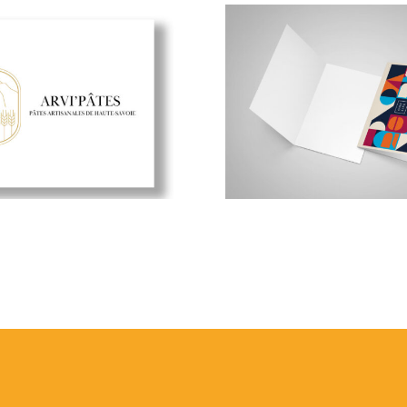
OneLife – Tra
Arvi pâtes
imprimés