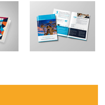
vaux
OneLife –
Brochures